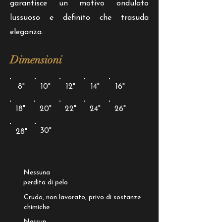
garantisce un motivo ondulato
lussuoso e definito che trasuda
eleganza.
Dimensioni
8"
10"
12"
14"
16"
18"
20"
22"
24"
26"
30"
28"
Nessuna
perdita di pelo
Crudo, non lavorato, privo di sostanze
chimiche
Nessun