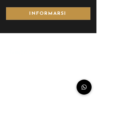
INFORMARSI
Siamo leader riconosciuti a livello
mondiale nella vendita all'ingrosso e
nell'esportazione di prodotti di lusso
per capelli umani e abbiamo la
reputazione di essere il fornitore di
riferimento per capelli umani indiani
grezzi, naturali e non trattati al 100%.
CHI SIAMO