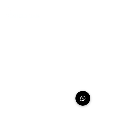
Siamo leader riconosciuti a livello
mondiale nella vendita all'ingrosso e
nell'esportazione di prodotti di lusso
per capelli umani e abbiamo la
reputazione di essere il fornitore di
riferimento per capelli umani indiani
grezzi, naturali e non trattati al 100%.
CHI SIAMO
La nostra storia
Il nostro processo
La nostra promessa