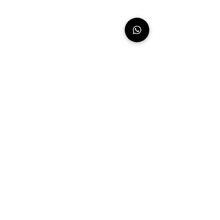
Siamo leader riconosciuti a livello
mondiale nella vendita all'ingrosso e
nell'esportazione di prodotti di lusso
per capelli umani e abbiamo la
reputazione di essere il fornitore di
riferimento per capelli umani indiani
grezzi, naturali e non trattati al 100%.
CHI SIAMO
La nostra storia
Il nostro processo
La nostra promessa