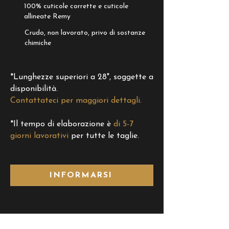
100% cuticole corrette e cuticole
allineate Remy
Crudo, non lavorato, privo di sostanze
chimiche
*Lunghezze superiori a 28", soggette a
disponibilità.
Contattateci per maggiori dettagli.
*Il tempo di elaborazione è
di 5-7
giorni lavorativi
per tutte le taglie.
INFORMARSI