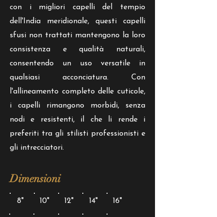
con i migliori capelli del tempio
dell'India meridionale, questi capelli
sfusi non trattati mantengono la loro
consistenza e qualità naturali,
consentendo un uso versatile in
qualsiasi acconciatura. Con
l'allineamento completo delle cuticole,
i capelli rimangono morbidi, senza
nodi e resistenti, il che li rende i
preferiti tra gli stilisti professionisti e
gli intrecciatori.
Dimensioni
8"
10"
12"
14"
16"