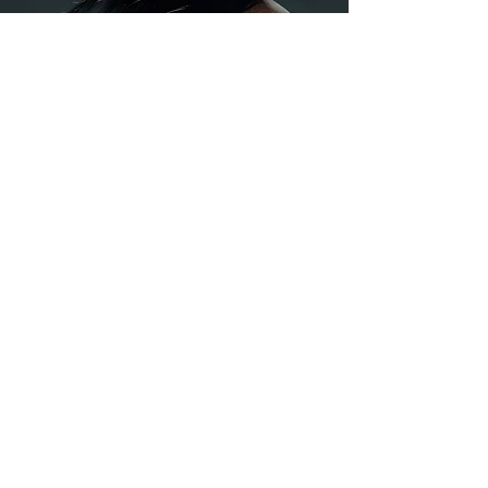
CABELLO A
GRANEL
Puro, versátil y listo para
tus creaciones
personalizadas
EXPLORAR COLECCIÓN