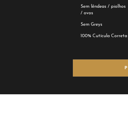
Sem lêndeas / piolhos
/ ovos
Sem Greys
100% Cutícula Correta
P
SOBRE NÓS
PRODUTOS
AP