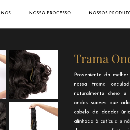
 NÓS
NOSSO PROCESSO
NOSSOS PRODUT
Trama Ond
Proveniente do melhor
nossa trama ondula
naturalmente cheio e
ondas suaves que adic
cabelo de doador úni
alinhada à cutícula e n