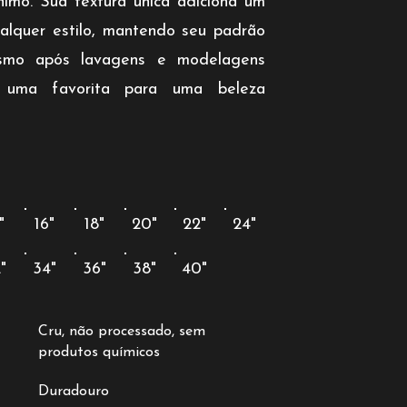
nimo. Sua textura única adiciona um
alquer estilo, mantendo seu padrão
smo após lavagens e modelagens
-a uma favorita para uma beleza
"
16"
18"
20"
22"
24"
"
34"
36"
38"
40"
Cru, não processado, sem
produtos químicos
Duradouro