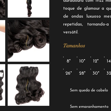
duradoura com frizz mí
toque de glamour a qu
de ondas luxuoso me
repetidas, tornando
versátil.
Tamanhos
8"
10"
12"
14
26"
28"
30"
32
Sem queda de cabelo
Sem emaranhamento